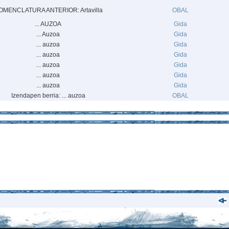
OMENCLATURA ANTERIOR: Artavilla
OBAL
... AUZOA
Gida
... Auzoa
Gida
... auzoa
Gida
... auzoa
Gida
... auzoa
Gida
... auzoa
Gida
... auzoa
Gida
Izendapen berria: ... auzoa
OBAL