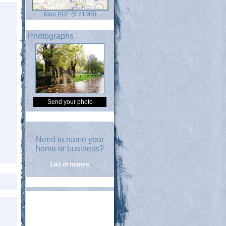
Map PDF (6.21MB)
Photographs
Send your photo
Need to name your
home or business?
List of names