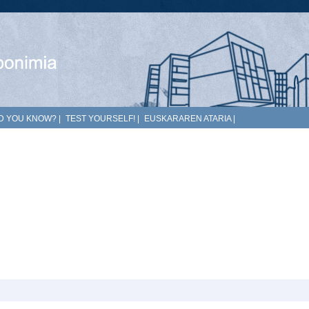
D YOU KNOW?
|
TEST YOURSELF!
|
EUSKARAREN ATARIA
|