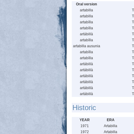
Oral version
artabilla
T
artabilla
T
artabílla
T
artabílla
T
artábillà
T
artabílla
T
artabilla ausunia
T
artabílla
T
artabílla
T
artábillà
T
artábillà
T
artábillà
T
artábillà
T
artábillà
T
artábillà
T
Historic
YEAR
ERA
1971
Artabilla
1972
Artabilla