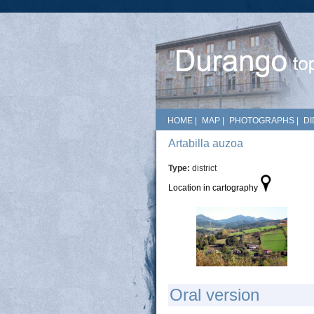
HOME
|
MAP
|
PHOTOGRAPHS
|
DI
Artabilla auzoa
Type:
district
Location in cartography
Oral version