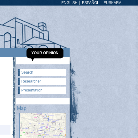
ENGLISH
ESPAÑOL
EUSKARA
YOUR OPINION
Search
Researcher
Presentation
Map