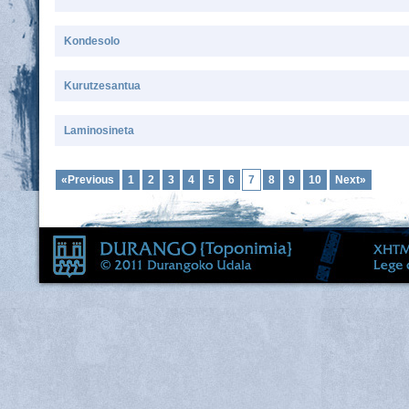
Kondesolo
Kurutzesantua
Laminosineta
«Previous
1
2
3
4
5
6
7
8
9
10
Next»