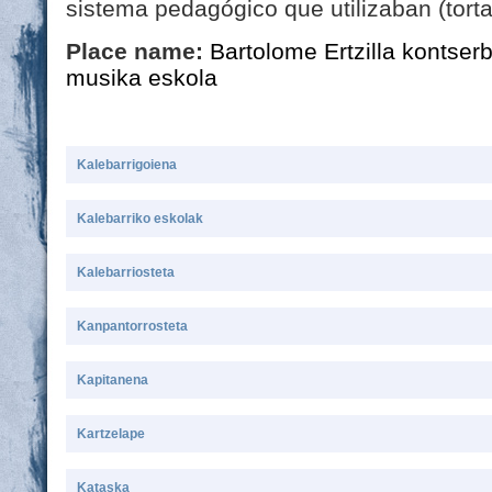
sistema pedagógico que utilizaban (tortaz
Place name:
Bartolome Ertzilla kontser
musika eskola
Kalebarrigoiena
Kalebarriko eskolak
Kalebarriosteta
Kanpantorrosteta
Kapitanena
Kartzelape
Kataska