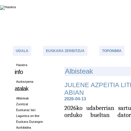
UDALA
EUSKARA ZERBITZUA
TOPONIMIA
Hasiera
A
Lbisteak
info
Aurkezpena
JULENE AZPEITIA LI
atalak
ABIAN
Albisteak
2026-04-13
Zuretzat
2
026ko udaberrian sartu
Euskaraz bizi
orduko bueltan dator
Laguntza on-line
Euskara Durangon
Aurkibidea