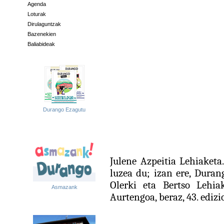
Agenda
Loturak
Dirulaguntzak
Bazenekien
Baliabideak
Durango Ezagutu
Julene Azpeitia Lehiaketa
luzea du; izan ere, Dura
Olerki eta Bertso Lehiak
Asmazank
Aurtengoa, beraz, 43. edizi