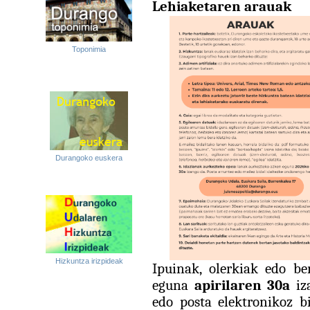
Lehiaketaren arauak
Toponimia
Durangoko euskera
Hizkuntza irizpideak
Ipuinak, olerkiak edo be
eguna
apirilaren 30a
iza
edo posta elektronikoz b