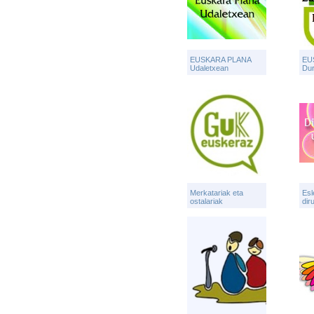
EUSKARA PLANA
EU
Udaletxean
Du
Merkatariak eta
Esl
ostalariak
dir