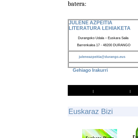
batera:
JULENE AZPEITIA
LITERATURA LEHIAKETA
Durangoko Udala – Euskara Saila
Barrenkalea 17 - 48200 DURANGO
juleneazpeitia@durango.eus
Gehiago Irakurri
Inprimatu
|
Lagun bati bidali
|
E
Uskaraz Bizi