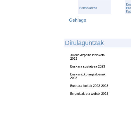
Eu
Bertsolaritza
Pro
Kat
Gehiago
D
Irulaguntzak
Julene Azpeitia lehiaketa
2023
Euskara sustatzea 2023
Euskarazko argitalpenak
2023
Euskara-bekak 2022-2023
Errotuluak eta webak 2023