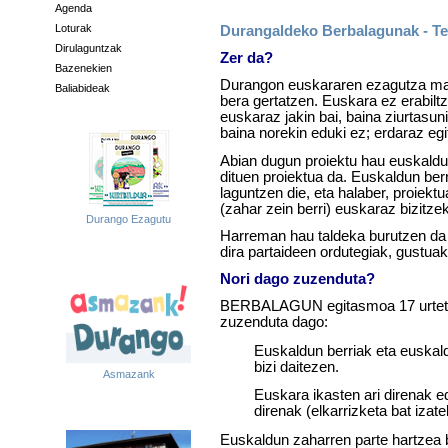
Agenda
Loturak
Durangaldeko Berbalagunak - Te
Dirulaguntzak
Zer da?
Bazenekien
Durangon euskararen ezagutza mai
Baliabideak
bera gertatzen. Euskara ez erabiltz
euskaraz jakin bai, baina ziurtasuni
baina norekin eduki ez; erdaraz egi
Abian dugun proiektu hau euskaldu
dituen proiektua da. Euskaldun berr
laguntzen die, eta halaber, proiekt
(zahar zein berri) euskaraz bizitze
Durango Ezagutu
Harreman hau taldeka burutzen da 
dira partaideen ordutegiak, gustuak
Nori dago zuzenduta?
BERBALAGUN egitasmoa 17 urtetik
zuzenduta dago:
Euskaldun berriak eta euskald
bizi daitezen.
Asmazank
Euskara ikasten ari direnak e
direnak (elkarrizketa bat izat
Euskaldun zaharren parte hartzea 