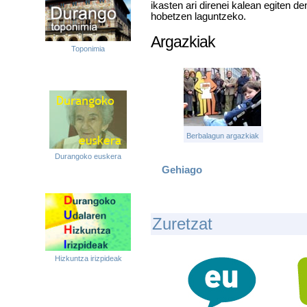
ikasten ari direnei kalean egiten d
hobetzen laguntzeko.
Argazkiak
Toponimia
Berbalagun argazkiak
Durangoko euskera
Gehiago
Zuretzat
Hizkuntza irizpideak