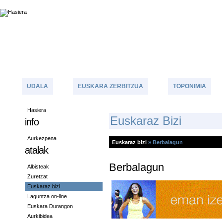
UDALA
EUSKARA ZERBITZUA
TOPONIMIA
Hasiera
E
Uskaraz Bizi
info
Aurkezpena
Euskaraz bizi
»
Berbalagun
atalak
Berbalagun
Albisteak
Zuretzat
Euskaraz bizi
Laguntza on-line
Euskara Durangon
Aurkibidea