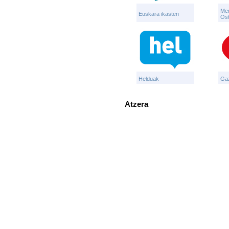
Mer
Euskara ikasten
Ost
Helduak
Ga
Atzera