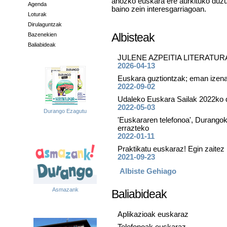
ahozko euskara ere aurkituko duzu
Agenda
baino zein interesgarriagoan.
Loturak
Dirulaguntzak
Albisteak
Bazenekien
Baliabideak
JULENE AZPEITIA LITERATURA
2026-04-13
Euskara guztiontzak; eman izena
2022-09-02
Udaleko Euskara Sailak 2022ko dir
2022-05-03
Durango Ezagutu
'Euskararen telefonoa', Durango
errazteko
2022-01-11
Praktikatu euskaraz! Egin zai
2021-09-23
Albiste Gehiago
Asmazank
Baliabideak
Aplikazioak euskaraz