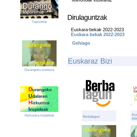
Telefonoak euskaraz
Dirulaguntzak
Toponimia
Euskara-bekak 2022-2023
Euskara bekak 2022-2023
Gehiago
Euskaraz Bizi
Durangoko euskera
Eus
Hizkuntza irizpideak
Berbalagun
bid