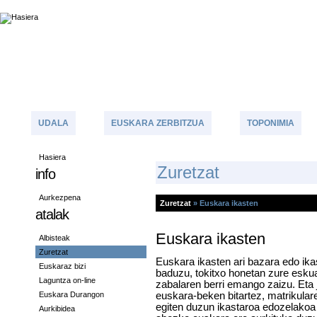
UDALA
EUSKARA ZERBITZUA
TOPONIMIA
Hasiera
Z
Uretzat
info
Aurkezpena
Zuretzat
»
Euskara ikasten
atalak
Euskara ikasten
Albisteak
Zuretzat
Euskara ikasten ari bazara edo ika
Euskaraz bizi
baduzu, tokitxo honetan zure esku
Laguntza on-line
zabalaren berri emango zaizu. Eta 
Euskara Durangon
euskara-beken bitartez, matrikula
egiten duzun ikastaroa edozelakoa
Aurkibidea