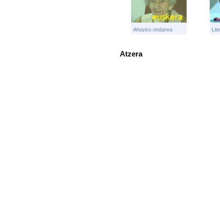
Ahozko ondarea
Lit
Atzera