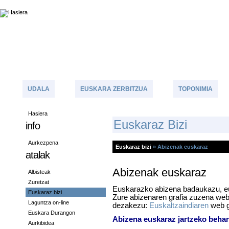
UDALA
EUSKARA ZERBITZUA
TOPONIMIA
Hasiera
E
Uskaraz Bizi
info
Aurkezpena
Euskaraz bizi
»
Abizenak euskaraz
atalak
Abizenak euskaraz
Albisteak
Zuretzat
Euskarazko abizena badaukazu, eu
Euskaraz bizi
Zure abizenaren grafia zuzena web 
Laguntza on-line
dezakezu:
Euskaltzaindiaren
web g
Euskara Durangon
Abizena euskaraz jartzeko beha
Aurkibidea