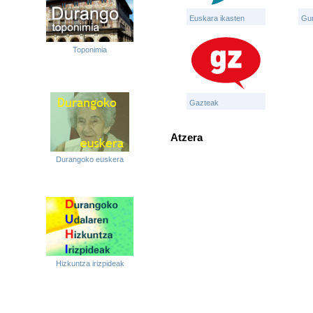
Euskara ikasten
Gu
Toponimia
Gazteak
Atzera
Durangoko euskera
Hizkuntza irizpideak