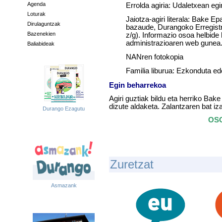
Agenda
Errolda agiria: Udaletxean egi
Loturak
Jaiotza-agiri literala: Bake E
Dirulaguntzak
bazaude, Durangoko Erregistr
Bazenekien
z/g). Informazio osoa helbide
administrazioaren web gunea
Baliabideak
NANren fotokopia
Familia liburua: Ezkonduta e
Egin beharrekoa
Agiri guztiak bildu eta herriko Bak
dizute aldaketa. Zalantzaren bat i
Durango Ezagutu
OSO
Zuretzat
Asmazank