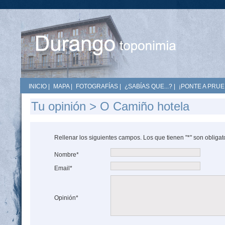
INICIO
|
MAPA
|
FOTOGRAFÍAS
|
¿SABÍAS QUE...?
|
¡PONTE A PRUE
Tu opinión > O Camiño hotela
Rellenar los siguientes campos. Los que tienen "*" son obligat
Nombre*
Email*
Opinión*