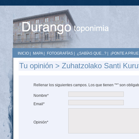
INICIO
|
MAPA
|
FOTOGRAFÍAS
|
¿SABÍAS QUE...?
|
¡PONTE A PRUE
Tu opinión > Zuhatzolako Santi Kuru
Rellenar los siguientes campos. Los que tienen "*" son obligat
Nombre*
Email*
Opinión*