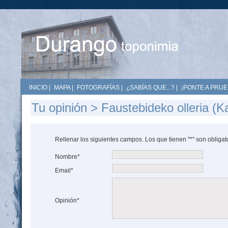
INICIO
|
MAPA
|
FOTOGRAFÍAS
|
¿SABÍAS QUE...?
|
¡PONTE A PRUE
Tu opinión > Faustebideko olleria (Ka
Rellenar los siguientes campos. Los que tienen "*" son obligat
Nombre*
Email*
Opinión*