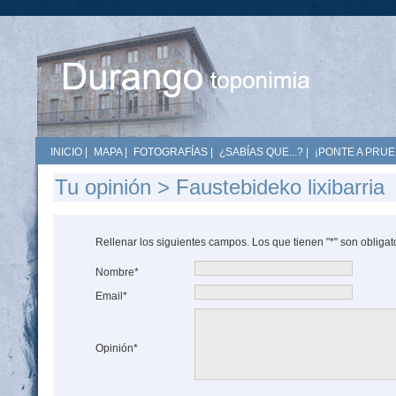
INICIO
|
MAPA
|
FOTOGRAFÍAS
|
¿SABÍAS QUE...?
|
¡PONTE A PRUE
Tu opinión > Faustebideko lixibarria
Rellenar los siguientes campos. Los que tienen "*" son obligat
Nombre*
Email*
Opinión*