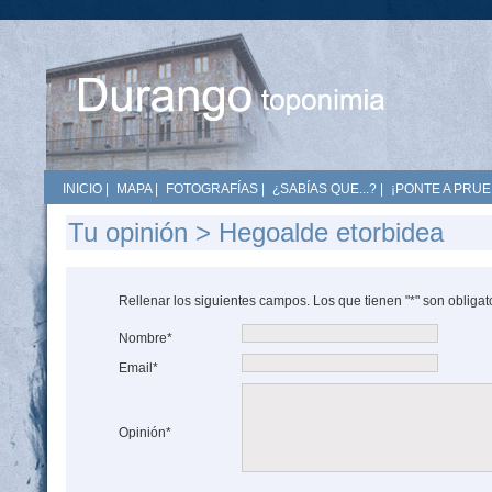
INICIO
|
MAPA
|
FOTOGRAFÍAS
|
¿SABÍAS QUE...?
|
¡PONTE A PRUE
Tu opinión > Hegoalde etorbidea
Rellenar los siguientes campos. Los que tienen "*" son obligat
Nombre*
Email*
Opinión*