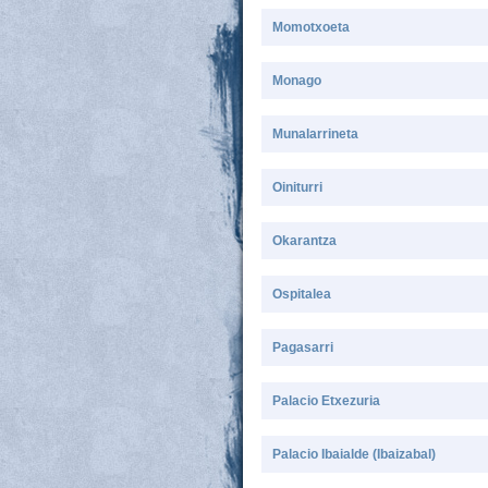
Momotxoeta
Monago
Munalarrineta
Oiniturri
Okarantza
Ospitalea
Pagasarri
Palacio Etxezuria
Palacio Ibaialde (Ibaizabal)