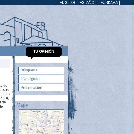
ENGLISH
ESPAÑOL
EUSKARA
TU OPINIÓN
Búsqueda
Investigador
as de
Presentación
cursos
unales
º 30),
dida
Mapa
de