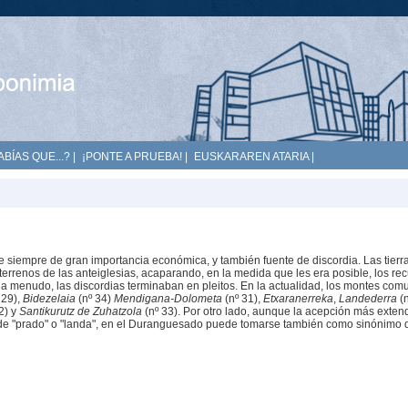
ABÍAS QUE...?
|
¡PONTE A PRUEBA!
|
EUSKARAREN ATARIA
|
siempre de gran importancia económica, y también fuente de discordia. Las tierr
 terrenos de las anteiglesias, acaparando, en la medida que les era posible, los re
 a menudo, las discordias terminaban en pleitos. En la actualidad, los montes com
 29),
Bidezelaia
(nº 34)
Mendigana-Dolometa
(nº 31),
Etxaranerreka
,
Landederra
(n
2) y
Santikurutz de Zuhatzola
(nº 33). Por otro lado, aunque la acepción más exten
la de "prado" o "landa", en el Duranguesado puede tomarse también como sinónimo 