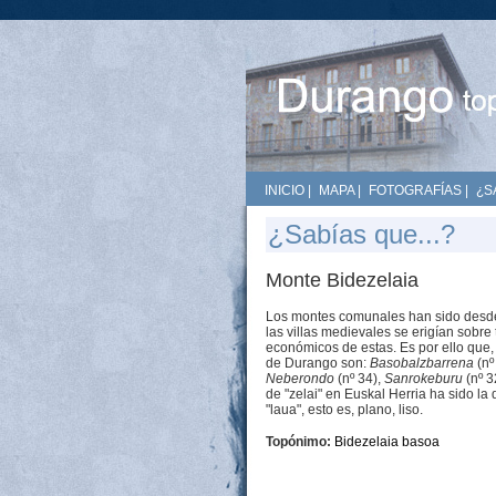
INICIO
|
MAPA
|
FOTOGRAFÍAS
|
¿S
¿Sabías que...?
Monte Bidezelaia
Los montes comunales han sido desde 
las villas medievales se erigían sobre
económicos de estas. Es por ello que,
de Durango son:
Basobalzbarrena
(nº
Neberondo
(nº 34),
Sanrokeburu
(nº 3
de "zelai" en Euskal Herria ha sido 
"laua", esto es, plano, liso.
Topónimo:
Bidezelaia basoa