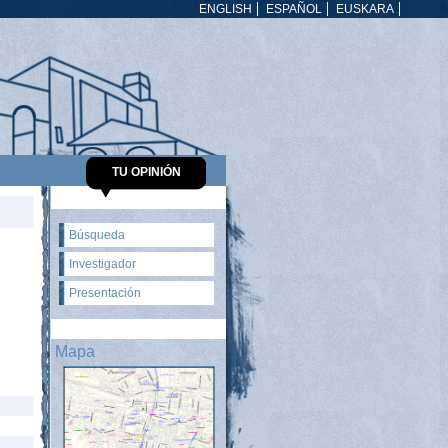
ENGLISH
ESPAÑOL
EUSKARA
TU OPINIÓN
Búsqueda
Investigador
Presentación
Mapa