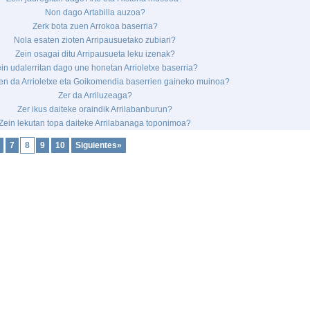
Non dago Artabilla auzoa?
Zerk bota zuen Arrokoa baserria?
Nola esaten zioten Arripausuetako zubiari?
Zein osagai ditu Arripausueta leku izenak?
in udalerritan dago une honetan Arrioletxe baserria?
en da Arrioletxe eta Goikomendia baserrien gaineko muinoa?
Zer da Arriluzeaga?
Zer ikus daiteke oraindik Arrilabanburun?
Zein lekutan topa daiteke Arrilabanaga toponimoa?
7
8
9
10
Siguientes»