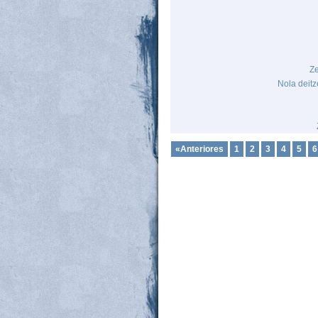
Ze
Nola deitz
«Anteriores
1
2
3
4
5
6