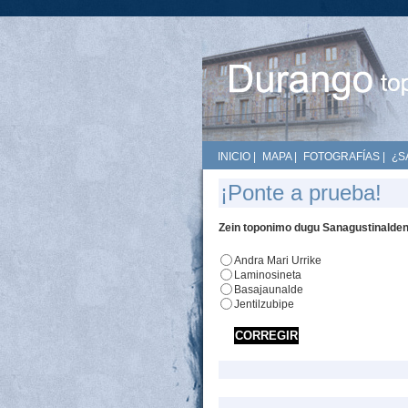
INICIO
|
MAPA
|
FOTOGRAFÍAS
|
¿S
¡Ponte a prueba!
Zein toponimo dugu Sanagustinalde
Andra Mari Urrike
Laminosineta
Basajaunalde
Jentilzubipe