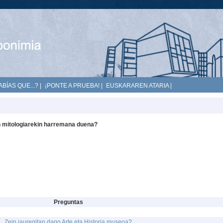
ABÍAS QUE...?
|
¡PONTE A PRUEBA!
|
EUSKARAREN ATARIA
|
n mitologiarekin harremana duena?
Preguntas
Zein jauregitan dago Arte eta Historia museoa?