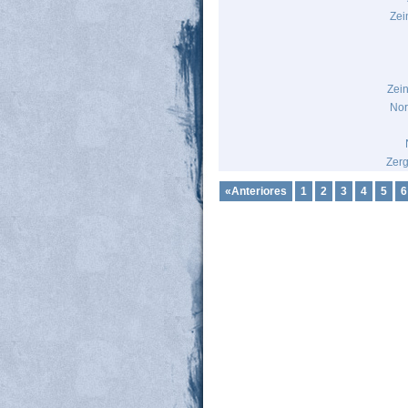
Zei
Zei
Nor
Zerg
«Anteriores
1
2
3
4
5
6