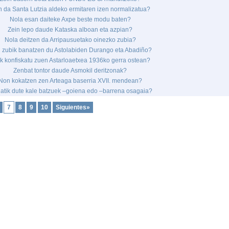
n da Santa Lutzia aldeko ermitaren izen normalizatua?
Nola esan daiteke Axpe beste modu baten?
Zein lepo daude Kataska alboan eta azpian?
Nola deitzen da Arripausuetako oinezko zubia?
n zubik banatzen du Astolabiden Durango eta Abadiño?
k konfiskatu zuen Astarloaetxea 1936ko gerra ostean?
Zenbat tontor daude Asmokil deritzonak?
Non kokatzen zen Arteaga baserria XVII. mendean?
atik dute kale batzuek –goiena edo –barrena osagaia?
7
8
9
10
Siguientes»