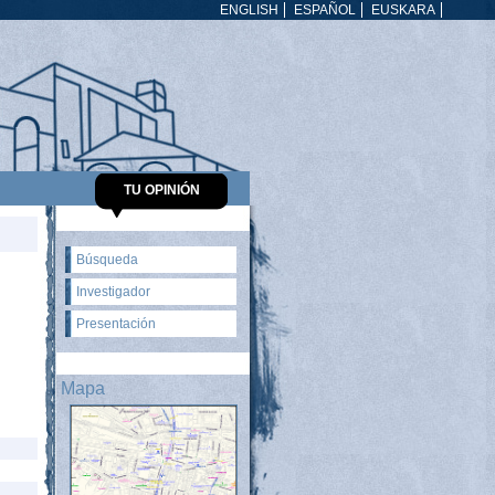
ENGLISH
ESPAÑOL
EUSKARA
TU OPINIÓN
Búsqueda
Investigador
Presentación
Mapa