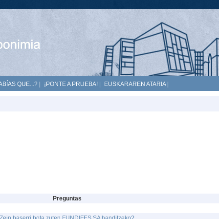
ABÍAS QUE...?
|
¡PONTE A PRUEBA!
|
EUSKARAREN ATARIA
|
Preguntas
Zein baserri bota zuten FUNDIFES SA handitzeko?