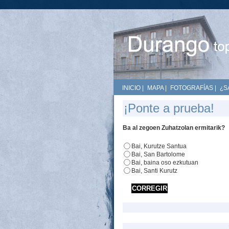
INICIO
|
MAPA
|
FOTOGRAFÍAS
|
¿S
¡Ponte a prueba!
Ba al zegoen Zuhatzolan ermitarik?
Bai, Kurutze Santua
Bai, San Bartolome
Bai, baina oso ezkutuan
Bai, Santi Kurutz