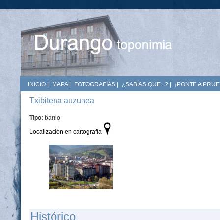
INICIO
|
MAPA
|
FOTOGRAFÍAS
|
¿SABÍAS QUE...?
|
¡PONTE A PRUE
Txibitena auzunea
Tipo:
barrio
Localización en cartografía
Histórico