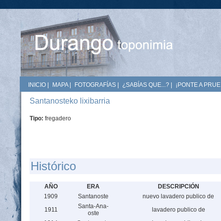
INICIO
|
MAPA
|
FOTOGRAFÍAS
|
¿SABÍAS QUE...?
|
¡PONTE A PRUE
Santanosteko lixibarria
Tipo:
fregadero
Histórico
AÑO
ERA
DESCRIPCIÓN
1909
Santanoste
nuevo lavadero publico de
Santa-Ana-
1911
lavadero publico de
oste