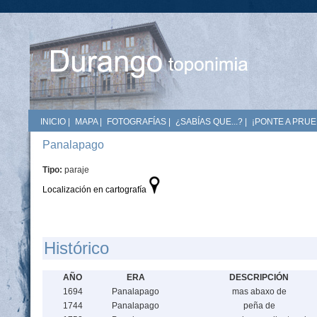
INICIO
|
MAPA
|
FOTOGRAFÍAS
|
¿SABÍAS QUE...?
|
¡PONTE A PRUE
Panalapago
Tipo:
paraje
Localización en cartografía
Histórico
AÑO
ERA
DESCRIPCIÓN
1694
Panalapago
mas abaxo de
1744
Panalapago
peña de