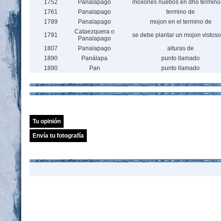
1752
Panalapago
moxones nuebos en dho termino
1761
Panalapago
termino de
1789
Panalapago
mojon en el termino de
Cataezquera o
1791
se debe plantar un mojon vistoso
Panalapago
1807
Panalapago
alturas de
1890
Panálapa
punto llamado
1890
Pan
punto llamado
Tu opinión
Envía tu fotografía