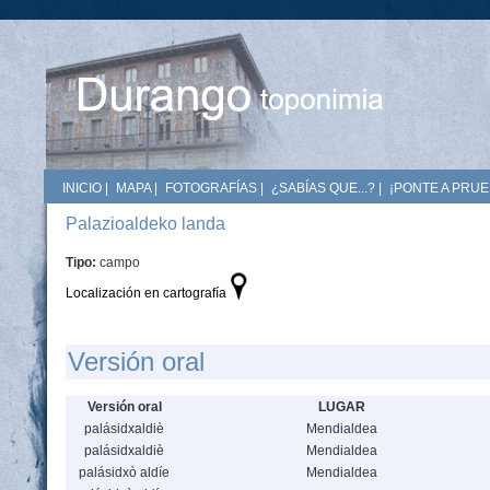
INICIO
|
MAPA
|
FOTOGRAFÍAS
|
¿SABÍAS QUE...?
|
¡PONTE A PRUE
Palazioaldeko landa
Tipo:
campo
Localización en cartografía
Versión oral
Versión oral
LUGAR
palásidxaldiè
Mendialdea
palásidxaldiè
Mendialdea
palásidxò aldíe
Mendialdea