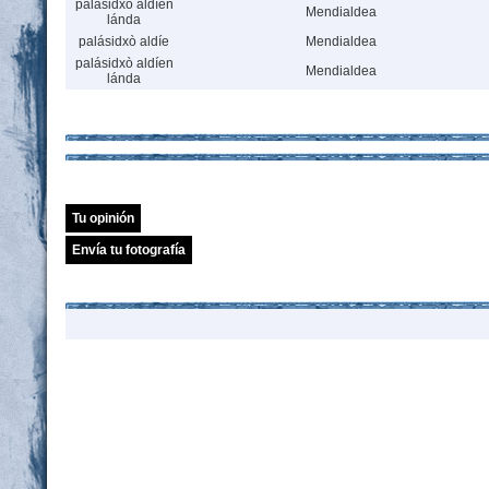
palásidxò aldíen
Mendialdea
lánda
palásidxò aldíe
Mendialdea
palásidxò aldíen
Mendialdea
lánda
Tu opinión
Envía tu fotografía