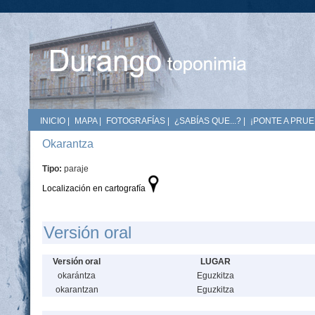
INICIO
|
MAPA
|
FOTOGRAFÍAS
|
¿SABÍAS QUE...?
|
¡PONTE A PRUE
Okarantza
Tipo:
paraje
Localización en cartografía
Versión oral
Versión oral
LUGAR
okarántza
Eguzkitza
okarantzan
Eguzkitza