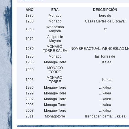
AÑO
ERA
DESCRIPCIÓN
1885
Monago
torre de
1968
Monago
Casas fuertes de Bizcaya:
Wenceslao
1968
c/
Mayora
Arcipreste
1972
Mayora
MONAGO-
1980
NOMBRE ACTUAL: WENCESLAO M
TORRE KALEA
1985
Monago
las Torres de
1985
Monago-Torre
... Kalea
MONAGO
1990
TORRE
MONAGO-
1993
... Kalea
TORRE
1996
Monago-Torre
... kalea
1999
Monago-Torre
... kalea
2002
Monago-Torre
... kalea
2005
Monago-Torre
... kalea
2008
Monago-Torre
... kalea
2011
Monagotorre
Izendapen berria: ... kalea