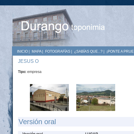
INICIO
|
MAPA
|
FOTOGRAFÍAS
|
¿SABÍAS QUE...?
|
¡PONTE A PRUE
JESUS O
Tipo:
empresa
Versión oral