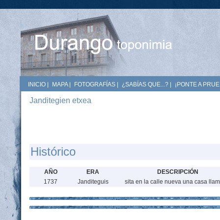
INICIO
|
MAPA
|
FOTOGRAFÍAS
|
¿SABÍAS QUE...?
|
¡PONTE A PRUE
Janditegien etxea
Histórico
AÑO
ERA
DESCRIPCIÓN
1737
Janditeguis
sita en la calle nueva una casa lla