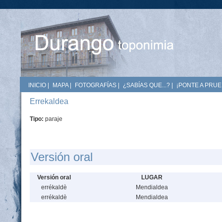
INICIO
|
MAPA
|
FOTOGRAFÍAS
|
¿SABÍAS QUE...?
|
¡PONTE A PRUE
Errekaldea
Tipo:
paraje
Versión oral
Versión oral
LUGAR
errékaldè
Mendialdea
errékaldè
Mendialdea