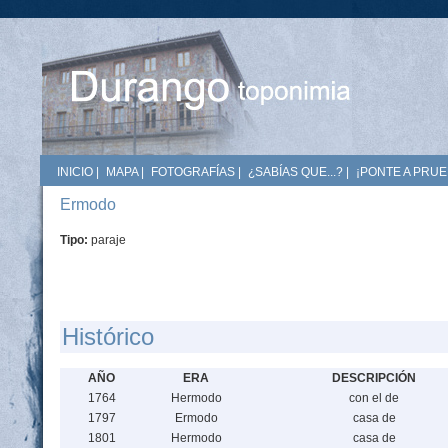
INICIO
|
MAPA
|
FOTOGRAFÍAS
|
¿SABÍAS QUE...?
|
¡PONTE A PRUE
Ermodo
Tipo:
paraje
Histórico
AÑO
ERA
DESCRIPCIÓN
1764
Hermodo
con el de
1797
Ermodo
casa de
1801
Hermodo
casa de