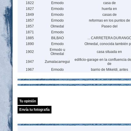
1822
Ermodo
casa de
1827
Ermodo
huerta en
1849
Ermodo
casas de
1857
Ermodo
reformas en los puntos de
1857
Olmedal
Paseo del
1871
Ermodo
1885
BILBAO
... CARRETERA DURANG
1890
Ermodo
Olmedal, conocida también p
Ermodo u
1902
casa situada en
Olmedal
edificio-garage en la confluencia d
1947
Zumalacarregui
de
1967
Ermodo
barrio de Mikeldi, antes
Tu opinión
Envía tu fotografía