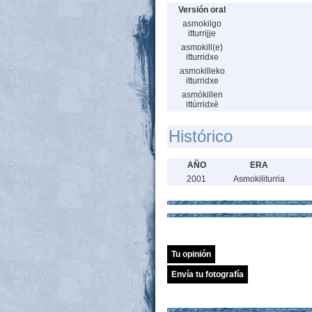
Versión oral
asmokilgo
itturrijje
asmokill(e)
itturridxe
asmokilleko
itturridxe
asmókillen
ittúrridxè
Histórico
AÑO
ERA
2001
Asmokiliturria
Tu opinión
Envía tu fotografía