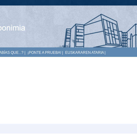
ABÍAS QUE...?
|
¡PONTE A PRUEBA!
|
EUSKARAREN ATARIA
|