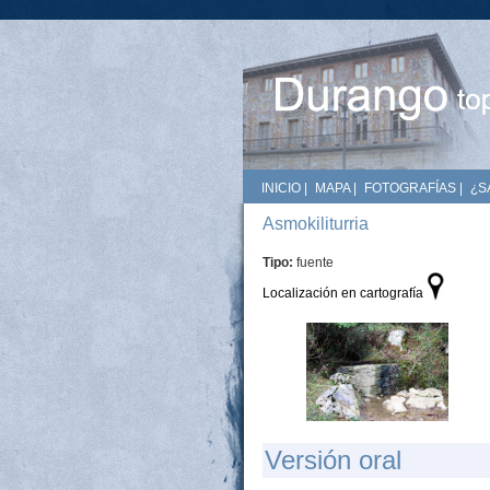
INICIO
|
MAPA
|
FOTOGRAFÍAS
|
¿S
Asmokiliturria
Tipo:
fuente
Localización en cartografía
Versión oral