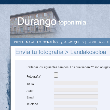
INICIO
|
MAPA
|
FOTOGRAFÍAS
|
¿SABÍAS QUE...?
|
¡PONTE A PRUE
Envía tu fotografía > Landakosoloa
Rellenar los siguientes campos. Los que tienen "*" son obligat
Fotografía*
Título
Autor
Email
Teléfono