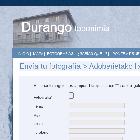
INICIO
|
MAPA
|
FOTOGRAFÍAS
|
¿SABÍAS QUE...?
|
¡PONTE A PRUE
Envía tu fotografía > Adoberietako lix
Rellenar los siguientes campos. Los que tienen "*" son obligat
Fotografía*
Título
Autor
Email
Teléfono