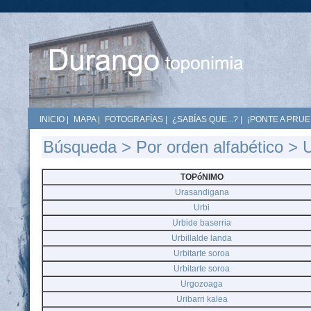
INICIO
|
MAPA
|
FOTOGRAFÍAS
|
¿SABÍAS QUE...?
|
¡PONTE A PRUE
Búsqueda
>
Por orden alfabético
> 
TOPóNIMO
Urasandigana
Urbi
Urbide baserria
Urbillalde landa
Urbitarte soroa
Urbitarte soroa
Urgozoaga
Uribarri kalea