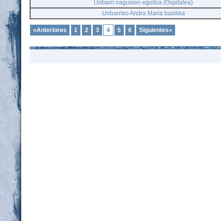
Uribarri nagusien egoitza (Ospitalea)
Uribarriko Andra Maria basilika
«Anteriores
1
2
3
4
5
6
Siguientes»