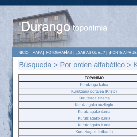
INICIO
|
MAPA
|
FOTOGRAFÍAS
|
¿SABÍAS QUE...?
|
¡PONTE A PRUE
Búsqueda
>
Por orden alfabético
> 
TOPóNIMO
Kurutziaga kalea
Kurutziaga portalea (Kristo)
Kurutziaga zinema
Kurutziagako auzitegia
Kurutziagako iturria
Kurutziagako iturria
Kurutziagako iturria
Kurutziagako lixibarria