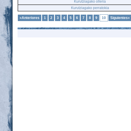
Kurutziagako olleria
Kurutziagako perratokia
«Anteriores
1
2
3
4
5
6
7
8
9
10
Siguientes»