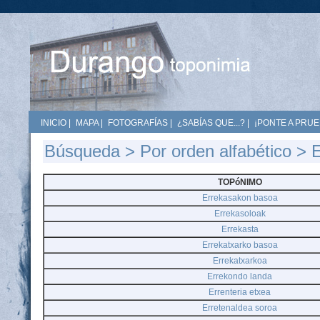
INICIO
|
MAPA
|
FOTOGRAFÍAS
|
¿SABÍAS QUE...?
|
¡PONTE A PRUE
Búsqueda
>
Por orden alfabético
> 
TOPóNIMO
Errekasakon basoa
Errekasoloak
Errekasta
Errekatxarko basoa
Errekatxarkoa
Errekondo landa
Errenteria etxea
Erretenaldea soroa