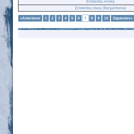
Erretentxu erreka
Erretentxu etxea (Bergantzena)
«Anteriores
1
2
3
4
5
6
7
8
9
10
Siguientes»