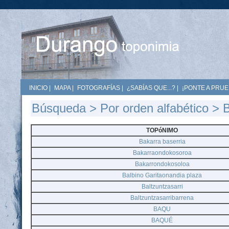
INICIO
|
MAPA
|
FOTOGRAFÍAS
|
¿SABÍAS QUE...?
|
¡PONTE A PRUE
Búsqueda
>
Por orden alfabético
> 
TOPóNIMO
Bakarra baserria
Bakarraondokosoroa
Bakarrondokosoloa
Balbino Garitaonandia plaza
Baltzuntzasarri
Baltzuntzasarribarrena
BAQU
BAQUÉ