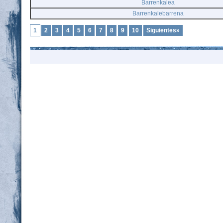
Barrenkalea
Barrenkalebarrena
1
2
3
4
5
6
7
8
9
10
Siguientes»