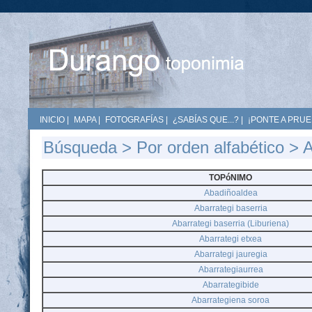
INICIO
|
MAPA
|
FOTOGRAFÍAS
|
¿SABÍAS QUE...?
|
¡PONTE A PRUE
Búsqueda
>
Por orden alfabético
> 
TOPóNIMO
Abadiñoaldea
Abarrategi baserria
Abarrategi baserria (Liburiena)
Abarrategi etxea
Abarrategi jauregia
Abarrategiaurrea
Abarrategibide
Abarrategiena soroa