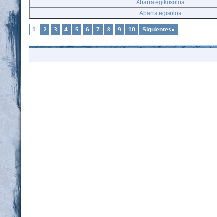
Abarrategikosoloa
Abarrategisoloa
1
2
3
4
5
6
7
8
9
10
Siguientes»