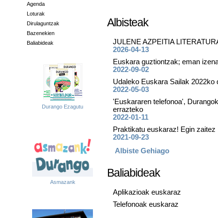
Agenda
Loturak
Albisteak
Dirulaguntzak
Bazenekien
JULENE AZPEITIA LITERATURA
Baliabideak
2026-04-13
Euskara guztiontzak; eman izena
2022-09-02
Udaleko Euskara Sailak 2022ko dir
2022-05-03
'Euskararen telefonoa', Durango
Durango Ezagutu
errazteko
2022-01-11
Praktikatu euskaraz! Egin zai
2021-09-23
Albiste Gehiago
Baliabideak
Asmazank
Aplikazioak euskaraz
Telefonoak euskaraz