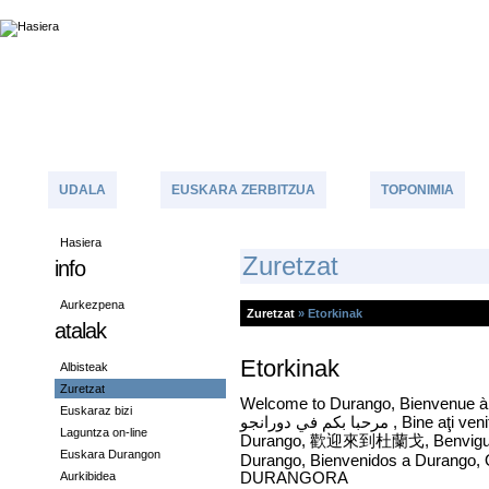
UDALA
EUSKARA ZERBITZUA
TOPONIMIA
Hasiera
Z
Uretzat
info
Aurkezpena
Zuretzat
»
Etorkinak
atalak
Etorkinak
Albisteak
Zuretzat
Welcome to Durango, Bienvenue à
Euskaraz bizi
مرحبا بكم في دورانجو , Bine aţi venit la Durango, Bem-vindo ao
Laguntza on-line
Durango, 歡迎來到杜蘭戈, Benvigut a
Euskara Durangon
Durango, Bienvenidos a Durango
Aurkibidea
DURANGORA