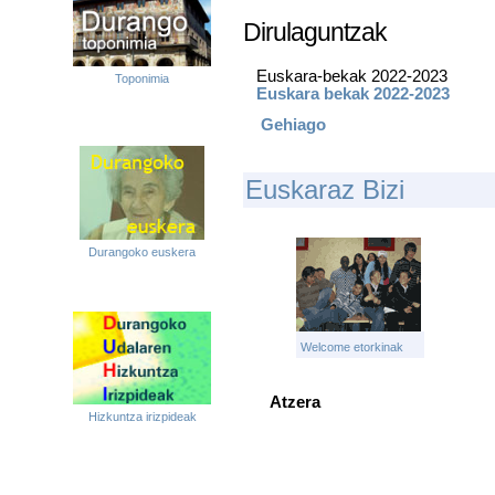
Dirulaguntzak
Euskara-bekak 2022-2023
Toponimia
Euskara bekak 2022-2023
Gehiago
Euskaraz Bizi
Durangoko euskera
Welcome etorkinak
Atzera
Hizkuntza irizpideak