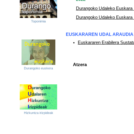
Durangoko Udaleko Euskara 
Durangoko Udaleko Euskara 
Toponimia
EUSKARAREN UDAL ARAUDIA
Euskararen Erabilera Sustat
Atzera
Durangoko euskera
Hizkuntza irizpideak