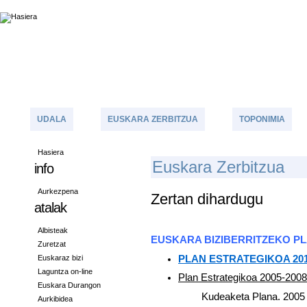
UDALA
EUSKARA ZERBITZUA
TOPONIMIA
Hasiera
E
Uskara Zerbitzua
info
Aurkezpena
Zertan dihardugu
atalak
Albisteak
EUSKARA BIZIBERRITZEKO P
Zuretzat
PLAN ESTRATEGIKOA 201
Euskaraz bizi
Laguntza on-line
Plan Estrategikoa 2005-2008
Euskara Durangon
Kudeaketa Plana. 2005
Aurkibidea