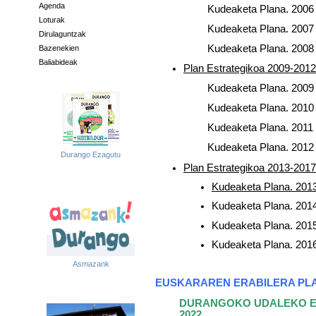
Agenda
Kudeaketa Plana. 2006
Loturak
Kudeaketa Plana. 2007
Dirulaguntzak
Kudeaketa Plana. 2008
Bazenekien
Baliabideak
Plan Estrategikoa 2009-201
2
Kudeaketa Plana. 2009
Kudeaketa Plana. 2010
Kudeaketa Plana. 2011
Kudeaketa Plana. 2012
Durango Ezagutu
Plan Estrategikoa 2013-2017
Kudeaketa Plana. 201
Kudeaketa Plana. 201
Kudeaketa Plana. 201
Kudeaketa Plana. 201
Asmazank
EUSKARAREN ERABILERA PL
DURANGOKO UDALEKO EU
2022