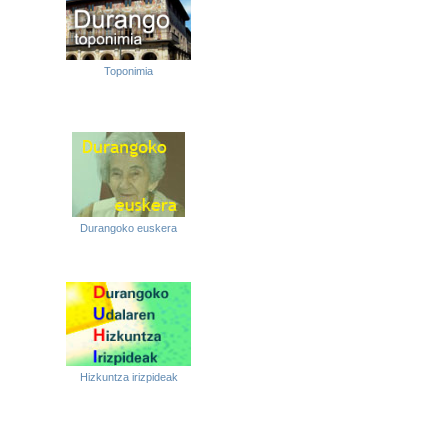
Toponimia
Durangoko euskera
Hizkuntza irizpideak