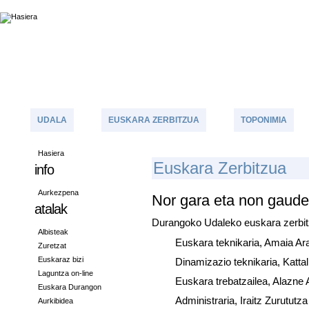
UDALA
EUSKARA ZERBITZUA
TOPONIMIA
Hasiera
E
Uskara Zerbitzua
info
Aurkezpena
Nor gara eta non gaude
atalak
Durangoko Udaleko euskara zerbitz
Albisteak
Euskara teknikaria, Amaia A
Zuretzat
Euskaraz bizi
Dinamizazio teknikaria, Katta
Laguntza on-line
Euskara trebatzailea, Alazne
Euskara Durangon
Administraria, Iraitz Zurututz
Aurkibidea