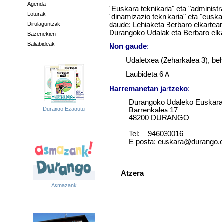
Agenda
"Euskara teknikaria" eta "administr
Loturak
"dinamizazio teknikaria" eta "euskar
daude: Lehiaketa Berbaro elkarteari 
Dirulaguntzak
Durangoko Udalak eta Berbaro elka
Bazenekien
Baliabideak
Non gaude
:
Udaletxea (Zeharkalea 3), be
Laubideta 6 A
Harremanetan jartzeko
:
Durangoko Udaleko Euskara
Durango Ezagutu
Barrenkalea 17
48200 DURANGO
Tel: 946030016
E posta: euskara@durango.
Atzera
Asmazank