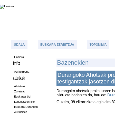
UDALA
EUSKARA ZERBITZUA
TOPONIMIA
Hasiera
B
Azenekien
info
Aurkezpena
Durangoko Ahotsak pro
atalak
testigantzak jasotzen d
Albisteak
Durangoko ahotsak proiektuaren h
Zuretzat
bildu eta hedatzea da, hau da:
Dura
Euskaraz bizi
Guztira, 39 elkarrizketa egin dira
Laguntza on-line
Euskara Durangon
Aurkibidea