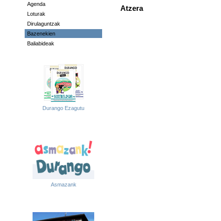
Agenda
Atzera
Loturak
Dirulaguntzak
Bazenekien
Baliabideak
Durango Ezagutu
Asmazank