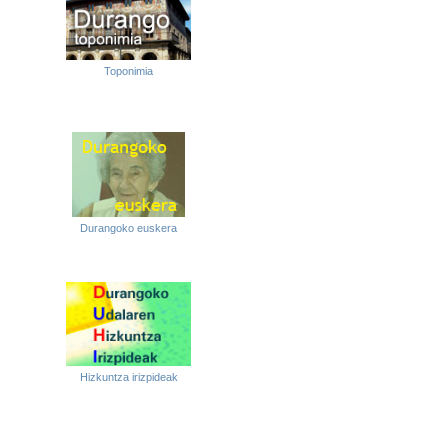
Toponimia
Durangoko euskera
Hizkuntza irizpideak