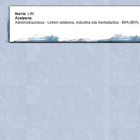
Iturria
: LIM
Azalpena
:
Administraziokoa - Lehen sektorea, industria eta merkataritza - BFA (BFA)