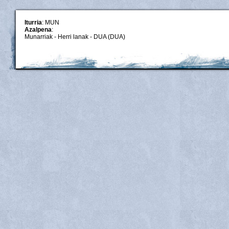
Iturria
: MUN
Azalpena
:
Munarriak - Herri lanak - DUA (DUA)