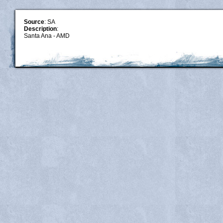
Source
: SA
Description
:
Santa Ana - AMD