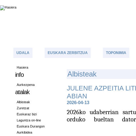
UDALA
EUSKARA ZERBITZUA
TOPONIMIA
Hasiera
A
Lbisteak
info
Aurkezpena
JULENE AZPEITIA LI
atalak
ABIAN
Albisteak
2026-04-13
Zuretzat
2
026ko udaberrian sartu
Euskaraz bizi
orduko bueltan dator
Laguntza on-line
Euskara Durangon
Aurkibidea