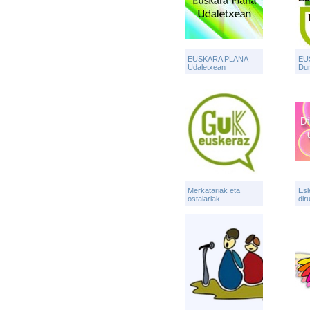
EUSKARA PLANA
EU
Udaletxean
Du
Merkatariak eta
Esl
ostalariak
dir