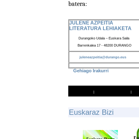
batera:
JULENE AZPEITIA
LITERATURA LEHIAKETA
Durangoko Udala – Euskara Saila
Barrenkalea 17 - 48200 DURANGO
juleneazpeitia@durango.eus
Gehiago Irakurri
Inprimatu
|
Lagun bati bidali
|
E
Uskaraz Bizi