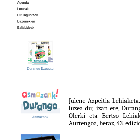
Agenda
Loturak
Dirulaguntzak
Bazenekien
Baliabideak
Durango Ezagutu
Julene Azpeitia Lehiaketa
luzea du; izan ere, Dura
Olerki eta Bertso Lehiak
Asmazank
Aurtengoa, beraz, 43. edizi