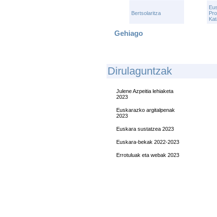
Eu
Bertsolaritza
Pro
Kat
Gehiago
D
Irulaguntzak
Julene Azpeitia lehiaketa
2023
Euskarazko argitalpenak
2023
Euskara sustatzea 2023
Euskara-bekak 2022-2023
Errotuluak eta webak 2023