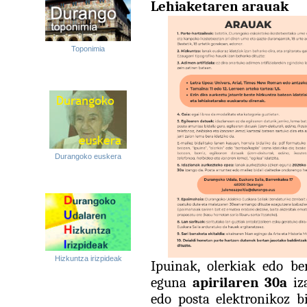
Lehiaketaren arauak
Toponimia
Durangoko euskera
Hizkuntza irizpideak
Ipuinak, olerkiak edo be
eguna
apirilaren 30a
iza
edo posta elektronikoz b