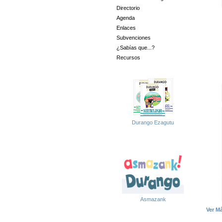
Directorio
Agenda
Enlaces
Subvenciones
¿Sabías que...?
Recursos
Durango Ezagutu
Asmazank
Ver M