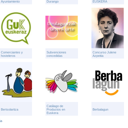
Ayuntamiento
Durango
EUSKERA
Comerciantes y
Subvenciones
Concurso Julene
hosteleros
concedidas
Azpeitia
Catálago de
Bertsolaritza
Productos en
Berbalagun
Euskera
ás