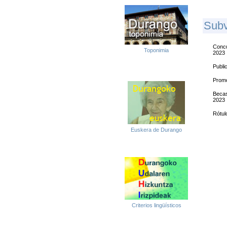
S
Ub
Concu
Toponimia
2023
Publi
Promo
Becas
2023
Rótul
Euskera de Durango
Criterios lingüísticos