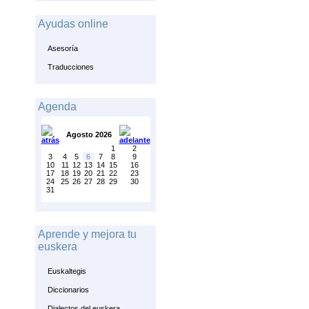
Ayudas online
Asesoría
Traducciones
Agenda
Agosto 2026
1
2
3
4
5
6
7
8
9
10
11
12
13
14
15
16
17
18
19
20
21
22
23
24
25
26
27
28
29
30
31
Aprende y mejora tu
euskera
Euskaltegis
Diccionarios
Dialectos del euskera