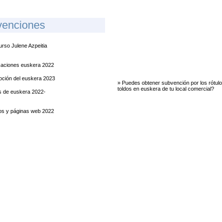
venciones
rso Julene Azpeitia
caciones euskera 2022
ción del euskera 2023
» Puedes obtener subvención por los rótulo
toldos en euskera de tu local comercial?
 de euskera 2022-
os y páginas web 2022