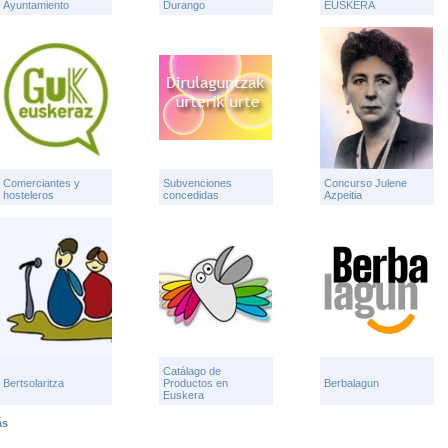
Ayuntamiento
Durango
EUSKERA
Comerciantes y
Subvenciones
Concurso Julene
hosteleros
concedidas
Azpeitia
Catálago de
Bertsolaritza
Productos en
Berbalagun
Euskera
ás