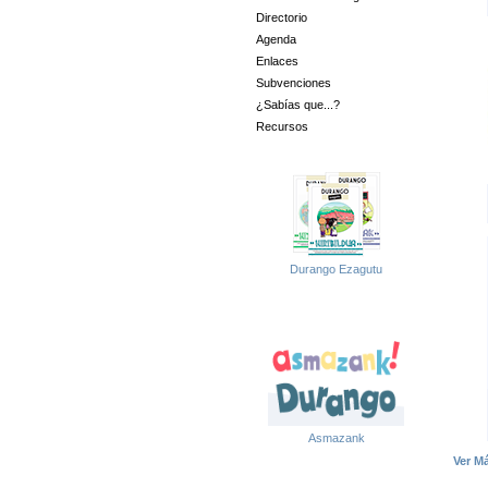
Directorio
Agenda
Enlaces
Subvenciones
¿Sabías que...?
Recursos
Durango Ezagutu
Asmazank
Ver M