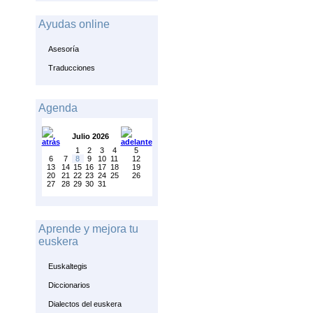
Ayudas online
Asesoría
Traducciones
Agenda
Julio 2026
1
2
3
4
5
6
7
8
9
10
11
12
13
14
15
16
17
18
19
20
21
22
23
24
25
26
27
28
29
30
31
Aprende y mejora tu
euskera
Euskaltegis
Diccionarios
Dialectos del euskera