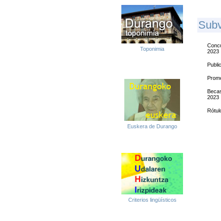
S
Ub
Concu
Toponimia
2023
Publi
Promo
Becas
2023
Rótul
Euskera de Durango
Criterios lingüísticos