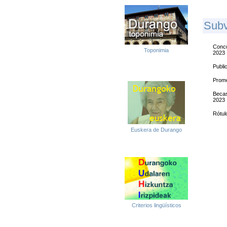
S
Ub
Concu
Toponimia
2023
Publi
Promo
Becas
2023
Rótul
Euskera de Durango
Criterios lingüísticos