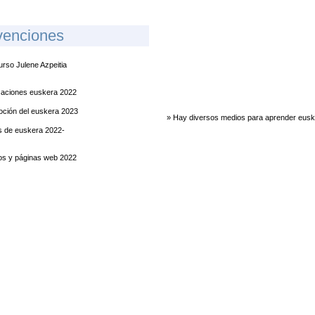
venciones
rso Julene Azpeitia
caciones euskera 2022
ción del euskera 2023
» Hay diversos medios para aprender eus
 de euskera 2022-
os y páginas web 2022