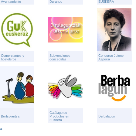
Ayuntamiento
Durango
EUSKERA
Comerciantes y
Subvenciones
Concurso Julene
hosteleros
concedidas
Azpeitia
Catálago de
Bertsolaritza
Productos en
Berbalagun
Euskera
ás