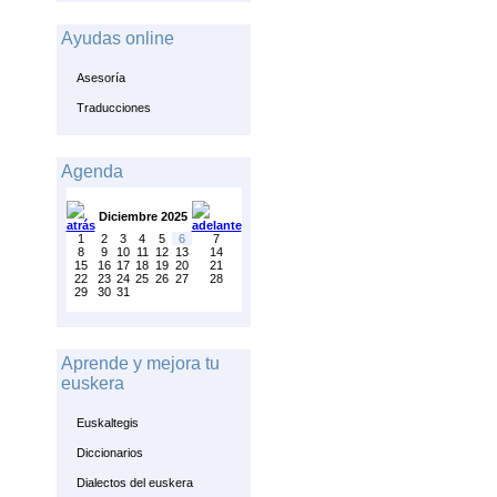
Ayudas online
Asesoría
Traducciones
Agenda
Diciembre 2025
1
2
3
4
5
6
7
8
9
10
11
12
13
14
15
16
17
18
19
20
21
22
23
24
25
26
27
28
29
30
31
Aprende y mejora tu
euskera
Euskaltegis
Diccionarios
Dialectos del euskera