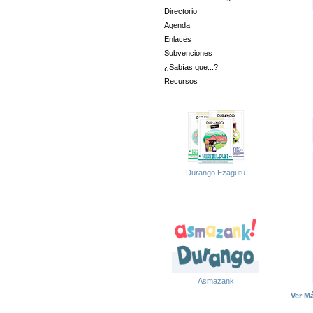
Directorio
Agenda
Enlaces
Subvenciones
¿Sabías que...?
Recursos
Durango Ezagutu
Asmazank
Ver M